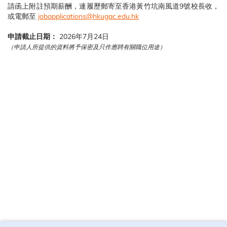
請函上附註預期薪酬，連履歷郵寄至香港黃竹坑南風道9號校長收，
或電郵至
jobapplications@hkugac.edu.hk
申請截止日期：
2026年7月24日
（申請人所提供的資料將予保密及只作應聘有關職位用途）