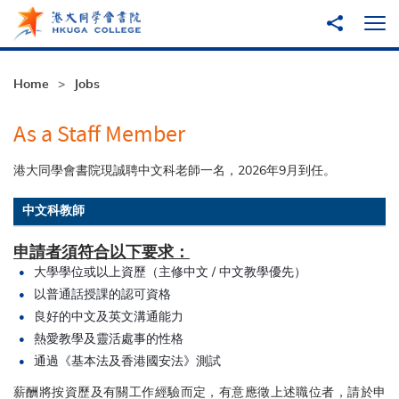
Skip to main content
Share to
Ope
Home
Jobs
As a Staff Member
港大同學會書院現誠聘中文科老師一名，2026年9月到任。
中文科教師
申請者須符合以下要求：
大學學位或以上資歷（主修中文 / 中文教學優先）
以普通話授課的認可資格
良好的中文及英文溝通能力
熱愛教學及靈活處事的性格
通過《基本法及香港國安法》測試
薪酬將按資歷及有關工作經驗而定，有意應徵上述職位者，請於申