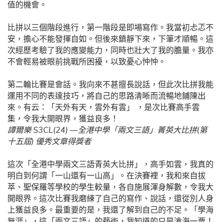
值的機會。
比拼以三個階段進行，第一階段是即場寫作。我當初忐忑不
安，擔心不能發揮自如。但後來鎮靜下來，下筆才順暢。這
次經歷考驗了我的應變能力，同時也壯大了我的膽量。我亦
不會輕易被眼前挑戰所困擾，以致憂心忡忡。
第二輪比賽是會話。我向來不甚擅長說話，但此次比拼我能
運用不同的表達技巧，將自己的思路清晰而流暢地鋪陳出
來。有云：「天外有天，雲外有雲」 ，是次比賽高手雲
集，令我大開眼界，獲益良多！
譚爾樂 S3CL(24) —全港中學「兩文三語」菁英大比拼(第
十五屆) 優秀文章得獎者
這次「全港中學兩文三語青英大比拼」，高手如雲，我真的
明白到何謂「一山還有一山高」。在決賽裡，我和來自拔
萃、聖保羅等學校的學生較量，各自施展渾身解數，令我大
開眼界。這次比賽我磨練了自己的寫作、說話，還從別人身
上獲益良多。最重要的是，我還了解到自己的不足。「學海
無涯」，這「兩文三語」的藝術，我知道的只是滄海一粟！