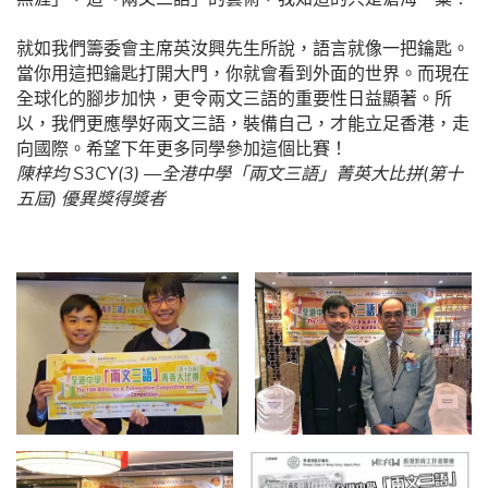
就如我們籌委會主席英汝興先生所說，語言就像一把鑰匙。
當你用這把鑰匙打開大門，你就會看到外面的世界。而現在
全球化的腳步加快，更令兩文三語的重要性日益顯著。所
以，我們更應學好兩文三語，裝備自己，才能立足香港，走
向國際。希望下年更多同學參加這個比賽！
陳梓均 S3CY(3) —全港中學「兩文三語」菁英大比拼(第十
五屆) 優異獎得獎者