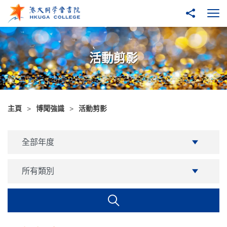
跳至主內容
分享到
打
活動剪影
主頁
博聞強識
活動剪影
学年
全部年度
分類
所有類別
搜尋