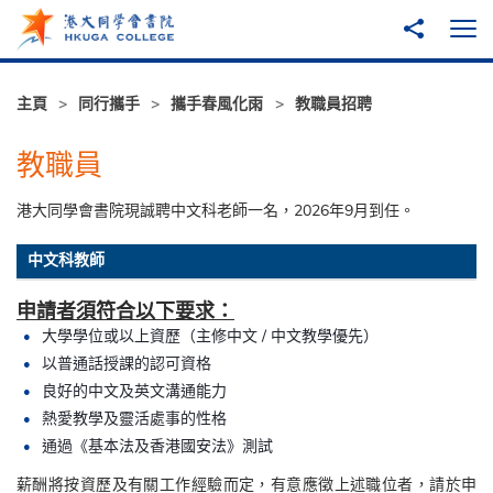
跳至主內容
分享到
打
主頁
同行攜手
攜手春風化雨
教職員招聘
教職員
港大同學會書院現誠聘中文科老師一名，2026年9月到任。
中文科教師
申請者須符合以下要求：
大學學位或以上資歷（主修中文 / 中文教學優先）
以普通話授課的認可資格
良好的中文及英文溝通能力
熱愛教學及靈活處事的性格
通過《基本法及香港國安法》測試
薪酬將按資歷及有關工作經驗而定，有意應徵上述職位者，請於申