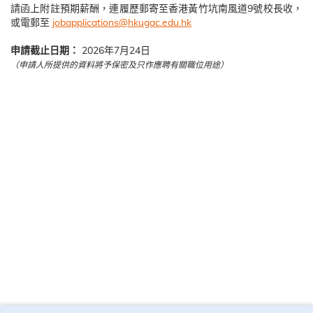
請函上附註預期薪酬，連履歷郵寄至香港黃竹坑南風道9號校長收，
或電郵至
jobapplications@hkugac.edu.hk
申請截止日期：
2026年7月24日
（申請人所提供的資料將予保密及只作應聘有關職位用途）